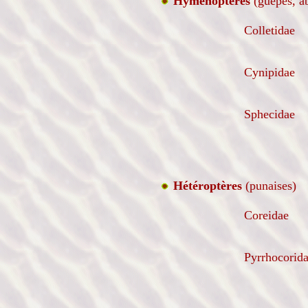
Hyménoptères
(guêpes, ab
Colletidae
Cynipidae
Sphecidae
Hétéroptères
(punaises)
Coreidae
Pyrrhocorid