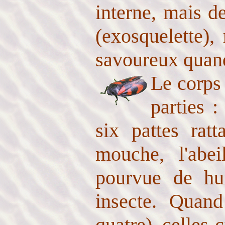
interne, mais d
(exosquelette),
savoureux quan
Le corps 
parties :
six pattes rat
mouche, l'abeil
pourvue de hui
insecte. Quand
quatre), celles-c