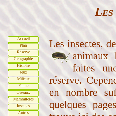
Les
Accueil
Les insectes, de
Plan
Réserve
animaux l
Géographie
faites u
Histoire
Jeux
réserve. Cepend
Milieux
Faune
en nombre suff
Oiseaux
Mammifères
quelques page
Insectes
Autres