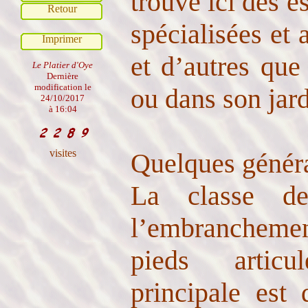
trouve ici des e
Retour
spécialisées et 
Imprimer
et d’autres que
Le Platier d'Oye
Dernière
modification le
ou dans son jard
24/10/2017
à 16:04
visites
Quelques généra
La classe de
l’embranchemen
pieds articul
principale est