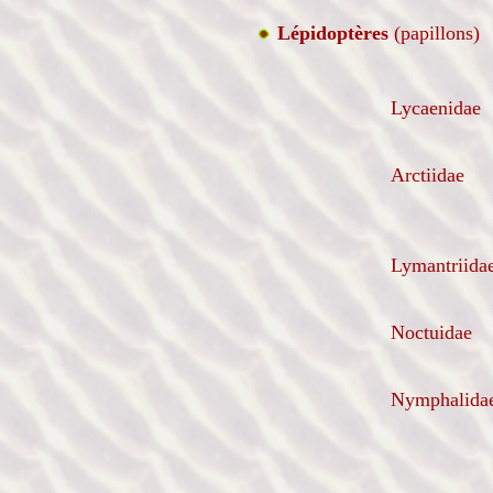
Lépidoptères
(papillons)
Lycaenidae
Arctiidae
Lymantriida
Noctuidae
Nymphalida