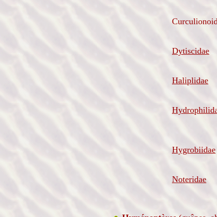
Curculionoi
Dytiscidae
Haliplidae
Hydrophilid
Hygrobiidae
Noteridae