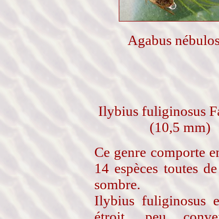
Agabus nébulo
Ilybius fuliginosus F
(10,5 mm)
Ce genre comporte e
14 espèces toutes de
sombre.
Ilybius fuliginosus e
étroit, peu conv