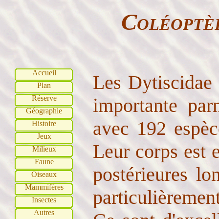
Coléoptèr
Accueil
Les Dytiscidae 
Plan
Réserve
importante par
Géographie
avec 192 espèc
Histoire
Jeux
Leur corps est e
Milieux
Faune
postérieures lo
Oiseaux
Mammifères
particulièremen
Insectes
Autres