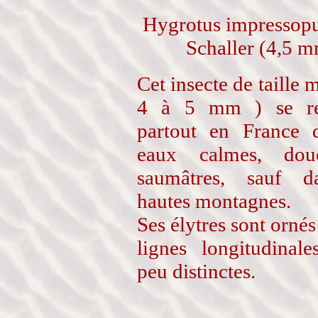
Hygrotus impressopu
Schaller (4,5 
Cet insecte de taille 
4 à 5 mm ) se re
partout en France 
eaux calmes, do
saumâtres, sauf d
hautes montagnes.
Ses élytres sont ornés
lignes longitudinale
peu distinctes.