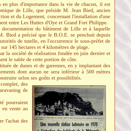
 en plus d'importance dans la vie de chacun, il est
onomique de Lille, que préside M. Jean Bied, ancien
tion et du Logement, concernant l'installation d'une
ément entre Les Huttes d'Oye et Grand Fort Philippe.
 documentation du bâtiment de Lille et à laquelle
 M. Bied a précisé que le B.O.E. se penchait depuis
torités de tutelle, en l'occurrence le sous-préfet de
 sur 145 hectares et 4 kilomètres de plage.
ar la société de réalisation fondée en juin dernier et
nt le sable de cette portion de côte.
tituée de dunes et de garennes, en y implantant des
ssements dont aucun ne sera inférieur à 500 mètres
nstruire selon ses goûts et possibilités.
 complet, des
caravaning de
ité pourraient
s en vente au
er l'achat des