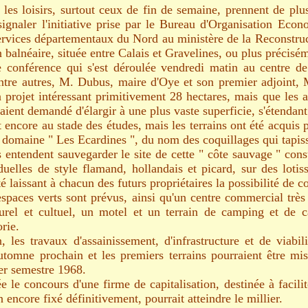
es loisirs, surtout ceux de fin de semaine, prennent de plus
 signaler l'initiative prise par le Bureau d'Organisation Ec
ervices départementaux du Nord au ministère de la Reconstruc
n balnéaire, située entre Calais et Gravelines, ou plus précis
 conférence qui s'est déroulée vendredi matin au centre de
 entre autres, M. Dubus, maire d'Oye et son premier adjoint,
n projet intéressant primitivement 28 hectares, mais que les au
aient demandé d'élargir à une plus vaste superficie, s'étendant
t encore au stade des études, mais les terrains ont été acquis p
e domaine " Les Ecardines ", du nom des coquillages qui tapisse
entendent sauvegarder le site de cette " côte sauvage " cons
duelles de style flamand, hollandais et picard, sur des loti
té laissant à chacun des futurs propriétaires la possibilité de co
paces verts sont prévus, ainsi qu'un centre commercial très
urel et cultuel, un motel et un terrain de camping et de 
rie.
, les travaux d'assainissement, d'infrastructure et de viabil
automne prochain et les premiers terrains pourraient être mi
er semestre 1968.
e le concours d'une firme de capitalisation, destinée à facilit
encore fixé définitivement, pourrait atteindre le millier.