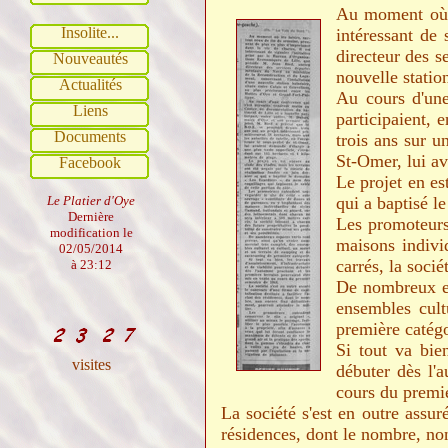
Au moment où l
Insolite...
intéressant de
directeur des s
Nouveautés
nouvelle statio
Actualités
Au cours d'une
Liens
participaient,
Documents
trois ans sur u
St-Omer, lui av
Facebook
Le projet en es
Le Platier d'Oye
qui a baptisé l
Dernière
Les promoteurs 
modification le
maisons indivi
02/05/2014
carrés, la socié
à 23:12
De nombreux es
ensembles cult
première catégo
Si tout va bien
visites
débuter dès l'
cours du premi
La société s'est en outre assuré
résidences, dont le nombre, non 