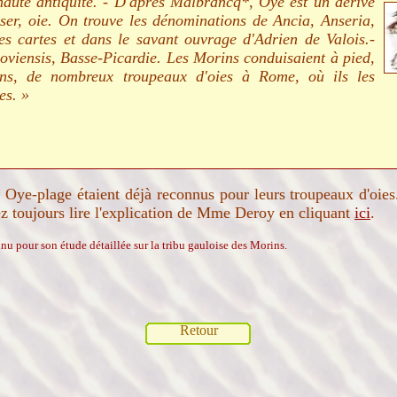
aute antiquité. - D'après Malbrancq*, Oye est un dérivé
ser, oie. On trouve les dénominations de Ancia, Anseria,
es cartes et dans le savant ouvrage d'Adrien de Valois.-
oviensis, Basse-Picardie. Les Morins conduisaient à pied,
ions, de nombreux troupeaux d'oies à Rome, où ils les
es. »
e Oye-plage étaient déjà reconnus pour leurs troupeaux d'oies
z toujours lire l'explication de Mme Deroy en cliquant
ici
.
u pour son étude détaillée sur la tribu gauloise des Morins.
Retour