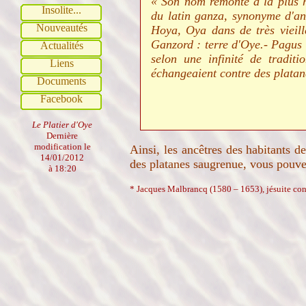
« Son nom remonte à la plus h
Insolite...
du latin ganza, synonyme d'an
Nouveautés
Hoya, Oya dans de très vieill
Ganzord : terre d'Oye.- Pagus 
Actualités
selon une infinité de tradit
Liens
échangeaient contre des platan
Documents
Facebook
Le Platier d'Oye
Dernière
modification le
Ainsi, les ancêtres des habitants d
14/01/2012
des platanes saugrenue, vous pouve
à 18:20
* Jacques Malbrancq (1580 – 1653), jésuite conn