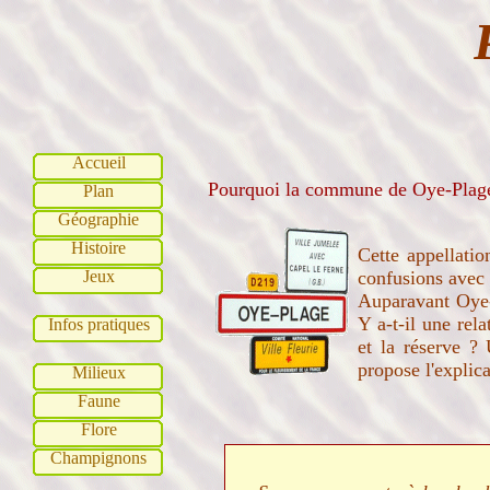
Accueil
Pourquoi la commune de Oye-Plage
Plan
Géographie
Histoire
Cette appellatio
Jeux
confusions avec 
Auparavant Oye-P
Y a-t-il une rela
Infos pratiques
et la réserve ?
propose l'explica
Milieux
Faune
Flore
Champignons