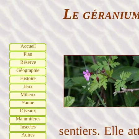
Le géranium
Accueil
Plan
Réserve
Géographie
Histoire
Jeux
Milieux
Faune
Oiseaux
Mammifères
sentiers. Elle at
Insectes
Autres