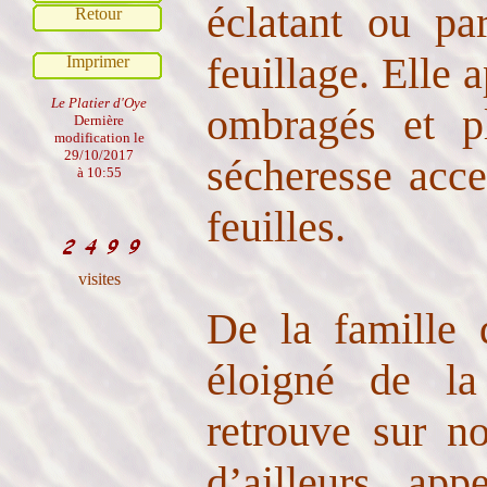
éclatant ou pa
Retour
feuillage. Elle 
Imprimer
Le Platier d'Oye
ombragés et pl
Dernière
modification le
29/10/2017
sécheresse acce
à 10:55
feuilles.
visites
De la famille 
éloigné de la
retrouve sur no
d’ailleurs ap