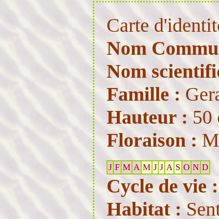
Carte d'identit
Nom Commu
Nom scientifi
Famille :
Ger
Hauteur :
50 
Floraison :
Ma
J
F
M
A
M
J
J
A
S
O
N
D
Cycle de vie :
Habitat :
Sent