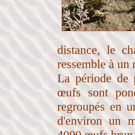
distance, le c
ressemble à un 
La période de p
œufs sont pon
regroupés en u
d'environ un m
4000 œufs brun 