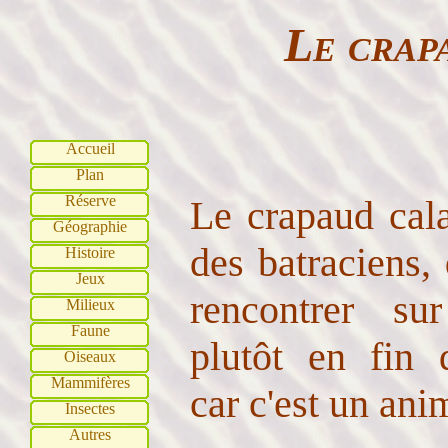
Le crap
Accueil
Plan
Réserve
Le crapaud cala
Géographie
des batraciens,
Histoire
Jeux
rencontrer sur
Milieux
Faune
plutôt en fin 
Oiseaux
Mammifères
car c'est un ani
Insectes
Autres