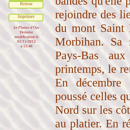
bandes qu'elle 
Retour
rejoindre des l
Imprimer
du mont Saint 
Le Platier d'Oye
Dernière
modification le
Morbihan. Sa z
02/11/2012
à 13:46
Pays-Bas aux
printemps, le re
En décembre 2
poussé celles qu
Nord sur les cô
au platier. En 