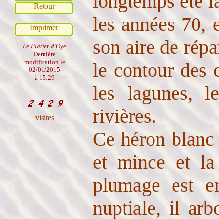
longtemps été 
Retour
les années 70, 
Imprimer
son aire de répa
Le Platier d'Oye
Dernière
modification le
le contour des c
02/01/2015
à 15:29
les lagunes, l
rivières.
visites
Ce héron blanc 
et mince et la
plumage est en
nuptiale, il ar